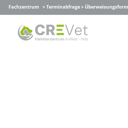
Zum
Fachzentrum
>
Terminabfrage
>
Überweisungsform
Inhalt
springen