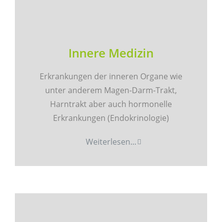
Karriere
Impressum
Innere Medizin
Erkrankungen der inneren Organe wie
unter anderem Magen-Darm-Trakt,
Harntrakt aber auch hormonelle
Erkrankungen (Endokrinologie)
Weiterlesen...