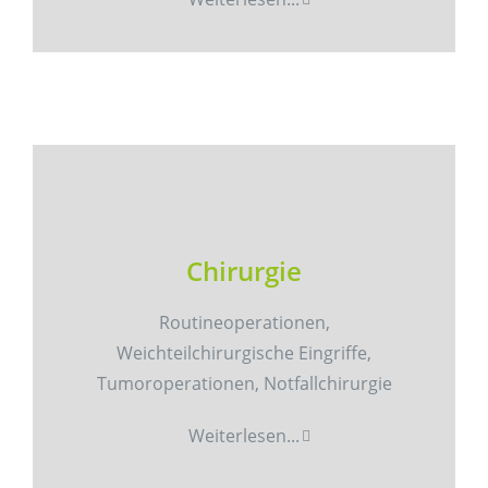
Chirurgie
Routineoperationen,
Weichteilchirurgische Eingriffe,
Tumoroperationen, Notfallchirurgie
Weiterlesen...