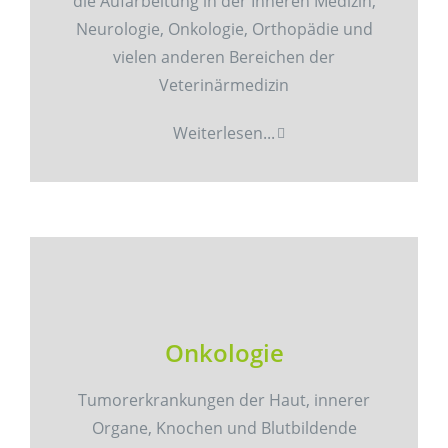
die Aufarbeitung in der Inneren Medizin,
Neurologie, Onkologie, Orthopädie und
vielen anderen Bereichen der
Veterinärmedizin
Weiterlesen...
Onkologie
Tumorerkrankungen der Haut, innerer
Organe, Knochen und Blutbildende