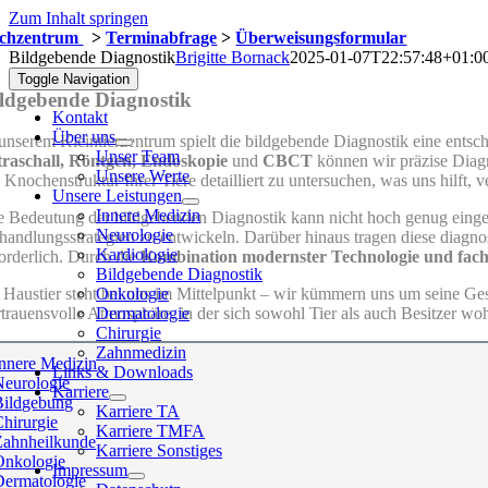
Zum Inhalt springen
chzentrum
>
Terminabfrage
>
Überweisungsformular
Bildgebende Diagnostik
Brigitte Bornack
2025-01-07T22:57:48+01:0
Toggle Navigation
ldgebende Diagnostik
Kontakt
Über uns
 unserem Kleintierzentrum spielt die bildgebende Diagnostik eine ent
Unser Team
traschall, Röntgen, Endoskopie
und
CBCT
können wir präzise Diagn
Unsere Werte
e Knochenstruktur Ihrer Tiere detailliert zu untersuchen, was uns hilft,
Unsere Leistungen
Innere Medizin
e Bedeutung der bildgebenden Diagnostik kann nicht hoch genug eingesc
Neurologie
handlungsstrategien zu entwickeln. Darüber hinaus tragen diese diag
Kardiologie
forderlich. Durch die
Kombination modernster Technologie und fachl
Bildgebende Diagnostik
Onkologie
r Haustier steht bei uns im Mittelpunkt – wir kümmern uns um seine Ge
Dermatologie
rtrauensvolle Atmosphäre, in der sich sowohl Tier als auch Besitzer wo
Chirurgie
Zahnmedizin
Innere Medizin
Links & Downloads
Neurologie
Karriere
Bildgebung
Karriere TA
Chirurgie
Karriere TMFA
Zahnheilkunde
Karriere Sonstiges
Onkologie
Impressum
Dermatologie