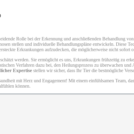
0
scheidende Rolle bei der Erkennung und anschließenden Behandlung vo
osen stellen und individuelle Behandlungspläne entwickeln. Diese Te
 versteckte Erkrankungen aufzudecken, die möglicherweise nicht sofort of
hätzt werden. Sie ermöglicht es uns, Erkrankungen frühzeitig zu erke
nostischen Verfahren dazu bei, den Heilungsprozess zu überwachen un
icher Expertise
stellen wir sicher, dass Ihr Tier die bestmögliche Vers
sundheit mit Herz und Engagement! Mit einem einfühlsamen Team, das au
hlfühlen können.