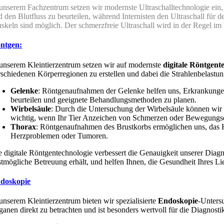
 unserem Fachzentrum setzen wir modernste Ultraschalltechnologie ein,
d den Blutfluss zu beurteilen, während Internisten den Ultraschall f
skeln sind möglich. Der schmerzfreie Ultraschall wird in der Regel im 
ntgen:
 unserem Kleintierzentrum setzen wir auf modernste
digitale Röntgent
rschiedenen Körperregionen zu erstellen und dabei die Strahlenbelast
Gelenke
: Röntgenaufnahmen der Gelenke helfen uns, Erkrankungen 
beurteilen und geeignete Behandlungsmethoden zu planen.
Wirbelsäule
: Durch die Untersuchung der Wirbelsäule können wir
wichtig, wenn Ihr Tier Anzeichen von Schmerzen oder Bewegungse
Thorax
: Röntgenaufnahmen des Brustkorbs ermöglichen uns, das H
Herzproblemen oder Tumoren.
e digitale Röntgentechnologie verbessert die Genauigkeit unserer Diagnos
stmögliche Betreuung erhält, und helfen Ihnen, die Gesundheit Ihres Li
doskopie
 unserem Kleintierzentrum bieten wir spezialisierte
Endoskopie
-Unters
ganen direkt zu betrachten und ist besonders wertvoll für die Diagno