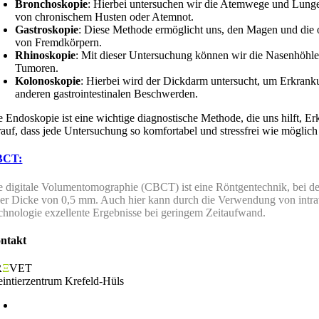
Bronchoskopie
: Hierbei untersuchen wir die Atemwege und Lunge
von chronischem Husten oder Atemnot.
Gastroskopie
: Diese Methode ermöglicht uns, den Magen und die 
von Fremdkörpern.
Rhinoskopie
: Mit dieser Untersuchung können wir die Nasenhöhle
Tumoren.
Kolonoskopie
: Hierbei wird der Dickdarm untersucht, um Erkran
anderen gastrointestinalen Beschwerden.
e Endoskopie ist eine wichtige diagnostische Methode, die uns hilft, 
rauf, dass jede Untersuchung so komfortabel und stressfrei wie möglich 
BCT:
e digitale Volumentomographie (CBCT) ist eine Röntgentechnik, bei der 
ner Dicke von 0,5 mm. Auch hier kann durch die Verwendung von intrav
chnologie exzellente Ergebnisse bei geringem Zeitaufwand.
ntakt
R
Ξ
VET
eintierzentrum Krefeld-Hüls
Odilia-von-Goch-Str. 10
47839 Krefeld