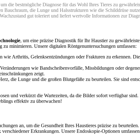
 um die bestmögliche Diagnose für das Wohl Ihres Tieres zu gewährlei
ür den Bauchraum, die Lunge und Halsstrukturen wie die Schilddrüse n
Wachzustand gut toleriert und liefert wertvolle Informationen zur Dia
echnologie
, um eine präzise Diagnostik für Ihr Haustier zu gewährleis
ung zu minimieren. Unsere digitalen Röntgenuntersuchungen umfassen:
wie Arthritis, Gelenksentzündungen oder Frakturen zu erkennen. Diese
 Veränderungen wie Bandscheibenvorfälle, Missbildungen oder degenera
inschränkungen zeigt.
erz, die Lunge und die großen Blutgefäße zu beurteilen. Sie sind en
en und verkürzt die Wartezeiten, da die Bilder sofort verfügbar sind. M
eblings effektiv zu überwachen!
uchungen an, um die Gesundheit Ihres Haustieres präzise zu beurteilen.
stik verschiedener Erkrankungen. Unsere Endoskopie-Optionen umfassen